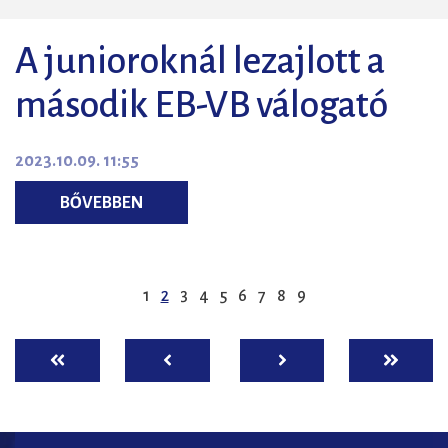
A junioroknál lezajlott a
második EB-VB válogató
2023.10.09. 11:55
BŐVEBBEN
1
2
3
4
5
6
7
8
9
ELSŐ
ELŐZŐ
KÖVETKEZŐ
UTOLSÓ