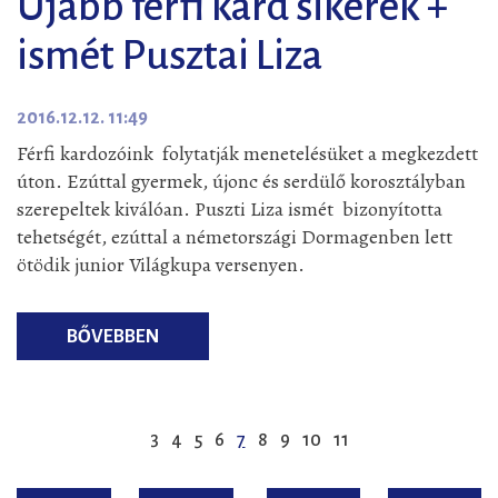
Újabb férfi kard sikerek +
ismét Pusztai Liza
2016.12.12. 11:49
Férfi kardozóink folytatják menetelésüket a megkezdett
úton. Ezúttal gyermek, újonc és serdülő korosztályban
szerepeltek kiválóan. Puszti Liza ismét bizonyította
tehetségét, ezúttal a németországi Dormagenben lett
ötödik junior Világkupa versenyen.
BŐVEBBEN
3
4
5
6
7
8
9
10
11