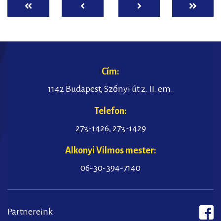
ELSŐ
ELŐZŐ
KÖVETKEZŐ
UTOLSÓ
Cím:
1142 Budapest, Szőnyi út 2. II. em.
Telefon:
273-1426
,
273-1429
Alkonyi Vilmos mester:
06-30-394-7140
Partnereink